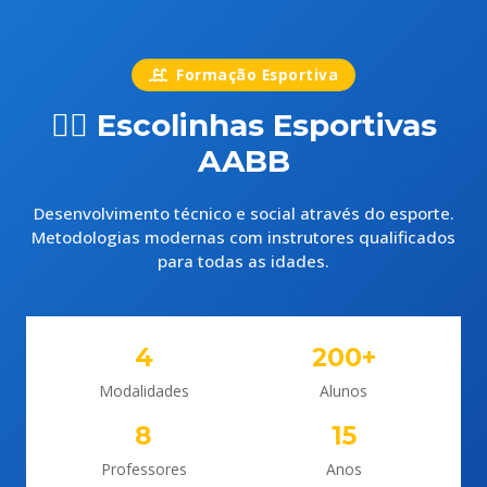
Formação Esportiva
🏊‍♀️ Escolinhas Esportivas
AABB
Desenvolvimento técnico e social através do esporte.
Metodologias modernas com instrutores qualificados
para todas as idades.
4
200+
Modalidades
Alunos
8
15
Professores
Anos