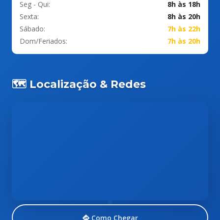
Seg - Qui:
8h às 18h
Sexta:
8h às 20h
Sábado:
7h às 22h
Dom/Feriados:
7h às 20h
🗺️ Localização & Redes
Como Chegar